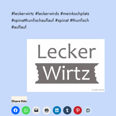
#leckerwirtz #leckerwirds #meinkochplatz
#spinatthunfischauflauf #spinat #thunfisch
#auflauf
Share this: