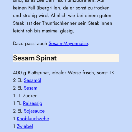
sind, ist es Zeit den Fisch umzudrehen. Auf
keinen Fall übergrillen, da er sonst zu trocken
und strohig wird. Ähnlich wie bei einem guten
Steak isst der Thunfischkenner sein Steak innen
leicht roh bis maximal glasig.
Dazu passt auch
Sesam-Mayonnaise
.
Sesam Spinat
400 g Blattspinat, idealer Weise frisch, sonst TK
2 EL
Sesamöl
2 EL
Sesam
1 TL Zucker
1 TL
Reisessig
2 EL
Sojasauce
1
Knoblauchzehe
1
Zwiebel