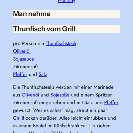
Holliday
Man nehme
Thunfisch vom Grill
pro Person ein
Thunfischsteak
Olivenöl
Sojasauce
Zitronensaft
Pfeffer
und
Salz
Die Thunfischsteaks werden mit einer Marinade
aus
Olivenöl
und
Sojasoße
und einem Spritzer
Zitronensaft eingerieben und mit Salz und
Pfeffer
gewürzt. Wer es scharf mag, streut ein paar
Chili
flocken darüber. Alles leicht einrubben und
in einem Beutel im Kühlschrank ca. 1 h ziehen