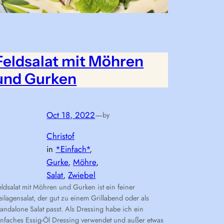
Feldsalat mit Möhren
und Gurken
Oct 18, 2022
—
by
Christof
in
*Einfach*
, 
Gurke
, 
Möhre
, 
Salat
, 
Zwiebel
eldsalat mit Möhren und Gurken ist ein feiner
eilagensalat, der gut zu einem Grillabend oder als
tandalone Salat passt. Als Dressing habe ich ein
infaches Essig-Öl Dressing verwendet und außer etwas