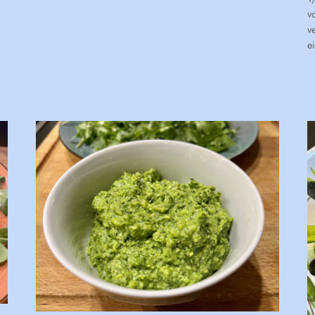
v
v
e