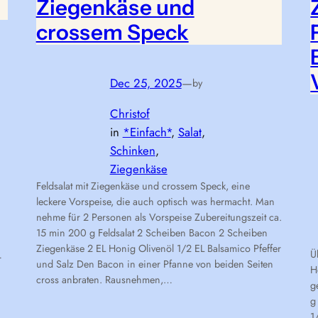
Ziegenkäse und
crossem Speck
Dec 25, 2025
—
by
Christof
in
*Einfach*
, 
Salat
, 
Schinken
, 
Ziegenkäse
Feldsalat mit Ziegenkäse und crossem Speck, eine
leckere Vorspeise, die auch optisch was hermacht. Man
nehme für 2 Personen als Vorspeise Zubereitungszeit ca.
15 min 200 g Feldsalat 2 Scheiben Bacon 2 Scheiben
Ziegenkäse 2 EL Honig Olivenöl 1/2 EL Balsamico Pfeffer
Ü
…
und Salz Den Bacon in einer Pfanne von beiden Seiten
H
cross anbraten. Rausnehmen,…
g
g
1