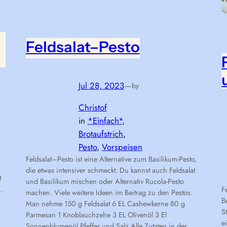
Feldsalat–Pesto
Jul 28, 2023
—
by
Christof
in
*Einfach*
, 
Brotaufstrich
, 
Pesto
, 
Vorspeisen
Feldsalat–Pesto ist eine Alternative zum Basilikum-Pesto,
die etwas intensiver schmeckt. Du kannst auch Feldsalat
t
und Basilikum mischen oder Alternativ Rucola-Pesto
.
F
machen. Viele weitere Ideen im Beitrag zu den Pestos.
B
Man nehme 150 g Feldsalat 6 EL Cashewkerne 80 g
S
Parmesan 1 Knoblauchzehe 3 EL Olivenöl 3 El
e
Sonnenblumenöl Pfeffer und Salz Alle Zutaten in der…