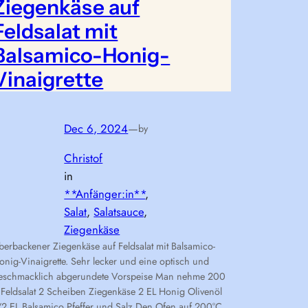
Ziegenkäse auf
Feldsalat mit
Balsamico-Honig-
Vinaigrette
Dec 6, 2024
—
by
Christof
in
**Anfänger:in**
, 
Salat
, 
Salatsauce
, 
Ziegenkäse
berbackener Ziegenkäse auf Feldsalat mit Balsamico-
onig-Vinaigrette. Sehr lecker und eine optisch und
eschmacklich abgerundete Vorspeise Man nehme 200
 Feldsalat 2 Scheiben Ziegenkäse 2 EL Honig Olivenöl
/2 EL Balsamico Pfeffer und Salz Den Ofen auf 200°C