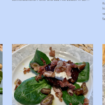
K
h
v
f