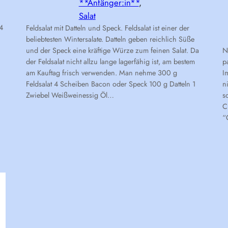
**Anfänger:in**
, 
Salat
4
Feldsalat mit Datteln und Speck. Feldsalat ist einer der
beliebtesten Wintersalate. Datteln geben reichlich Süße
und der Speck eine kräftige Würze zum feinen Salat. Da
N
der Feldsalat nicht allzu lange lagerfähig ist, am bestem
p
am Kauftag frisch verwenden. Man nehme 300 g
I
Feldsalat 4 Scheiben Bacon oder Speck 100 g Datteln 1
n
Zwiebel Weißweinessig Öl…
s
C
“