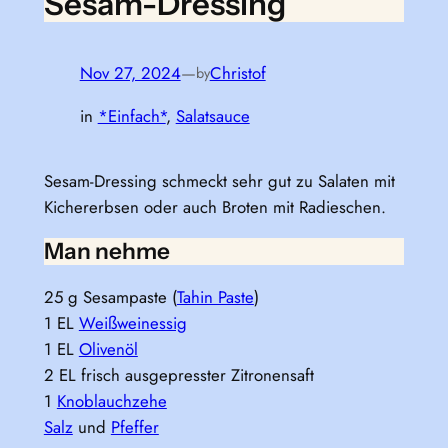
Sesam-Dressing
Nov 27, 2024
—
Christof
by
in
*Einfach*
, 
Salatsauce
Sesam-Dressing schmeckt sehr gut zu Salaten mit
Kichererbsen oder auch Broten mit Radieschen.
Man nehme
25 g Sesampaste (
Tahin Paste
)
1 EL
Weißweinessig
1 EL
Olivenöl
2 EL frisch ausgepresster Zitronensaft
1
Knoblauchzehe
Salz
und
Pfeffer