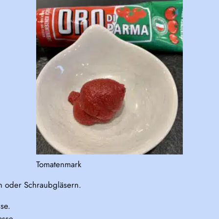
Tomatenmark
n oder Schraubgläsern.
se.
asse.