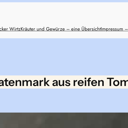
cker Wirtz
Kräuter und Gewürze – eine Übersicht
Impressum –
tenmark aus reifen To