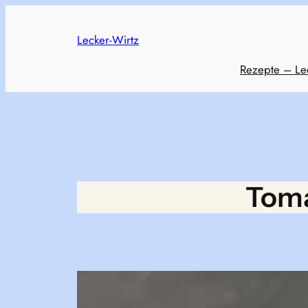
Skip
to
Lecker-Wirtz
content
Rezepte – Le
Toma