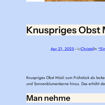
Knuspriges Obst 
Apr 21, 2025
—
Christof
in
*Ei
by
Knuspriges Obst Müsli zum Frühstück als lecke
und Sonnenblumenkerne hinzu. Das erhöht den “
Man nehme