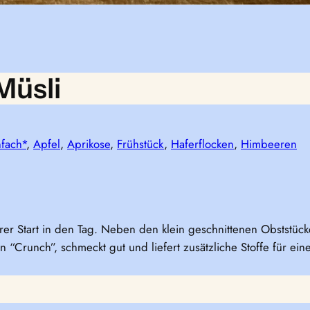
Müsli
nfach*
, 
Apfel
, 
Aprikose
, 
Frühstück
, 
Haferflocken
, 
Himbeeren
rer Start in den Tag. Neben den klein geschnittenen Obststüc
Crunch”, schmeckt gut und liefert zusätzliche Stoffe für ein