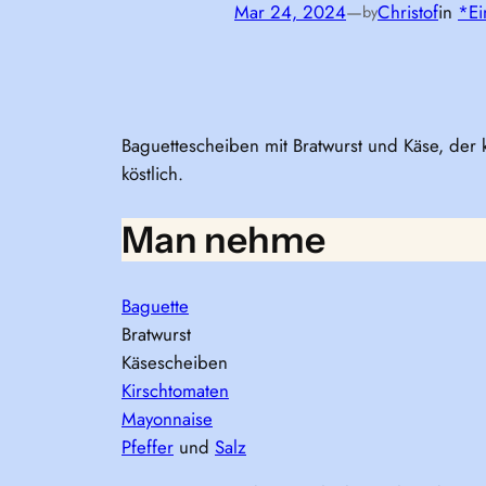
Mar 24, 2024
—
Christof
in
*Ei
by
Baguettescheiben mit Bratwurst und Käse, der
köstlich.
Man nehme
Baguette
Bratwurst
Käsescheiben
Kirschtomaten
Mayonnaise
Pfeffer
und
Salz