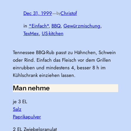
Dec 31, 1999
—
Christof
by
in
*Einfach*
, 
BBQ
, 
Gewürzmischung
, 
TexMex
, 
US-kitchen
Tennessee BBQ-Rub passt zu Hähnchen, Schwein
oder Rind. Einfach das Fleisch vor dem Grillen
einrubben und mindestens 4, besser 8 h im
Kühlschrank einziehen lassen.
Man nehme
je 3 EL
Salz
Paprikapulver
2 EL Zwiebelgranulat