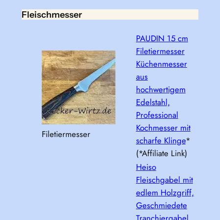
Fleischmesser
PAUDIN 15 cm
Filetiermesser
Küchenmesser
aus
hochwertigem
Edelstahl,
Professional
Kochmesser mit
Filetiermesser
scharfe Klinge
*
(*Affiliate Link)
Heiso
Fleischgabel mit
edlem Holzgriff,
Geschmiedete
Tranchiergabel,