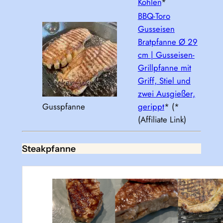
Kohlen
*
BBQ-Toro
Gusseisen
Bratpfanne Ø 29
cm | Gusseisen-
Grillpfanne mit
Griff, Stiel und
zwei Ausgießer,
Gusspfanne
gerippt
* (*
(Affiliate Link)
Steakpfanne