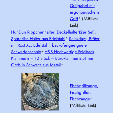
Grillgabel mit
ergonomischem
Griff
* (*Affiliate
Link)
HunDun Rippchenhalter, Deckelhalter(2er Set),
Spareribs Halter aus Edelstahl
*
Relaxdays, Bräter
mit Rost XL, Edelstahl, backofengeeignete
Schwedenschale
*
H&S Hochwertige Foldback
Klammern – 10 Stück – Büroklammern 51mm
Groß in Schwarz aus Metall
*
Fischgrillzange,
Fischgriller,
Fischzange
*
(*Affiliate Link)