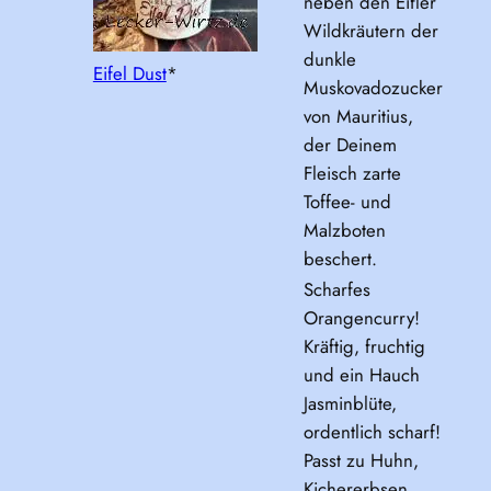
neben den Eifler
Wildkräutern der
dunkle
Eifel Dust
*
Muskovadozucker
von Mauritius,
der Deinem
Fleisch zarte
Toffee- und
Malzboten
beschert.
Scharfes
Orangencurry!
Kräftig, fruchtig
und ein Hauch
Jasminblüte,
ordentlich scharf!
Passt zu Huhn,
Kichererbsen,