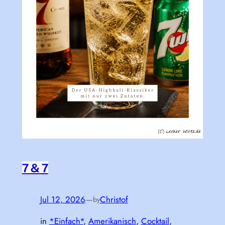
7 & 7
Jul 12, 2026
—
Christof
by
in
*Einfach*
, 
Amerikanisch
, 
Cocktail
, 