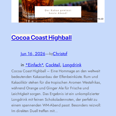
Cocoa Coast Highball
Jun 16, 2026
—
Christof
by
in
*Einfach*
, 
Cocktail
, 
Longdrink
Cocoa Coast Highball – Eine Hommage an den weltweit
bedeutenden Kakaoanbau der Elfenbeinküste. Rum und
Kakaolikör stehen für die tropischen Aromen Westafrikas,
während Orange und Ginger Ale für Frische und
Leichtigkeit sorgen. Das Ergebnis ist ein unkomplizierter
Longdrink mit feinen Schokoladennoten, der perfekt zu
einem spannenden WM-Abend passt. Besonders reizvoll:
Im direkten Duell treffen mit…