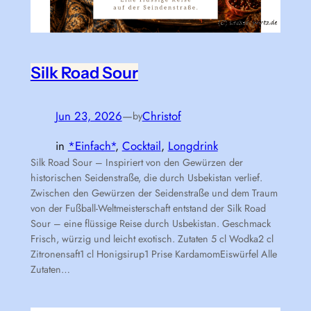
Silk Road Sour
Jun 23, 2026
—
Christof
by
in
*Einfach*
, 
Cocktail
, 
Longdrink
Silk Road Sour – Inspiriert von den Gewürzen der
historischen Seidenstraße, die durch Usbekistan verlief.
Zwischen den Gewürzen der Seidenstraße und dem Traum
von der Fußball-Weltmeisterschaft entstand der Silk Road
Sour – eine flüssige Reise durch Usbekistan. Geschmack
Frisch, würzig und leicht exotisch. Zutaten 5 cl Wodka2 cl
Zitronensaft1 cl Honigsirup1 Prise KardamomEiswürfel Alle
Zutaten…