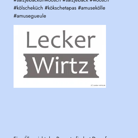
#kölscheküch #kökschetapas #amusekölle
#amusegueule