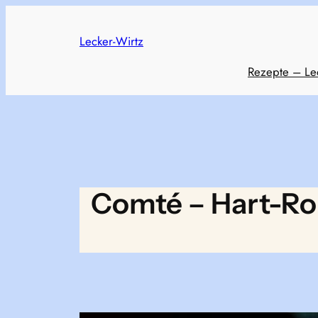
Skip
to
Lecker-Wirtz
content
Rezepte – Le
Comté – Hart-Ro