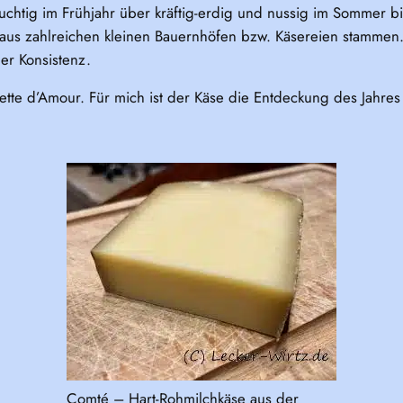
fruchtig im Frühjahr über kräftig-erdig und nussig im Sommer
se aus zahlreichen kleinen Bauernhöfen bzw. Käsereien stamme
er Konsistenz.
tte d’Amour. Für mich ist der Käse die Entdeckung des Jahre
Comté – Hart-Rohmilchkäse aus der