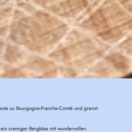
t heute zu Bourgogne-Franche-Comté und grenzt
t ein cremiger Bergkäse mit wundervollen