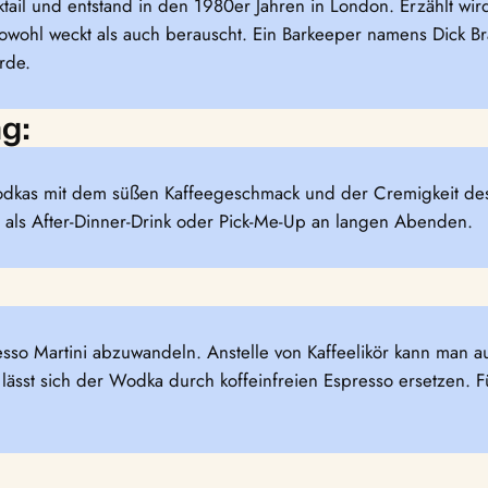
ocktail und entstand in den 1980er Jahren in London. Erzählt w
owohl weckt als auch berauscht. Ein Barkeeper namens Dick Br
rde.
g:
Wodkas mit dem süßen Kaffeegeschmack und der Cremigkeit des 
kt als After-Dinner-Drink oder Pick-Me-Up an langen Abenden.
sso Martini abzuwandeln. Anstelle von Kaffeelikör kann man a
lässt sich der Wodka durch koffeinfreien Espresso ersetzen. Fü