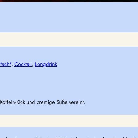
fach*
, 
Cocktail
, 
Longdrink
r Koffein-Kick und cremige Süße vereint.