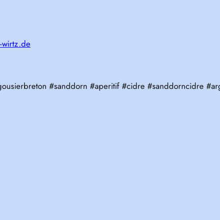
-wirtz.de
gousierbreton #sanddorn #aperitif #cidre #sanddorncidre #ar