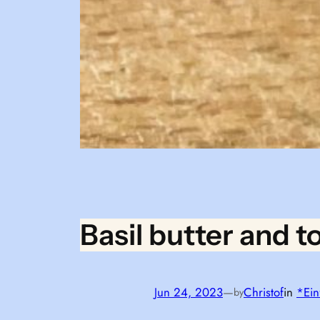
Basil butter and 
Jun 24, 2023
—
Christof
in
*Ein
by