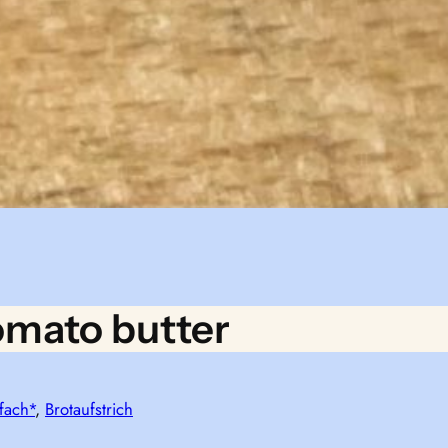
tomato butter
fach*
, 
Brotaufstrich