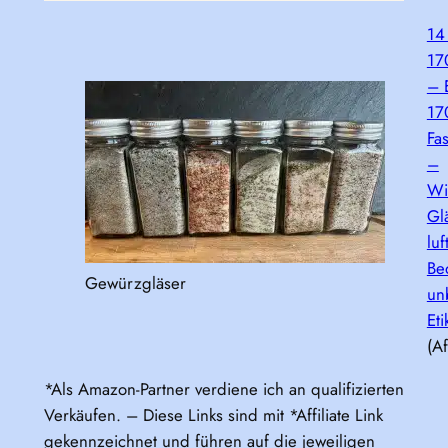
14
17
– 
17
Fa
–
Wi
Gl
lu
Be
Gewürzgläser
un
Eti
(Af
*Als Amazon-Partner verdiene ich an qualifizierten
Verkäufen. – Diese Links sind mit *Affiliate Link
gekennzeichnet und führen auf die jeweiligen