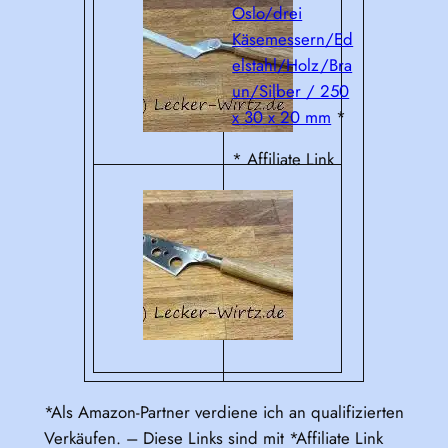
Oslo/drei
Käsemessern/Ed
elstahl/Holz/Bra
un/Silber / 250
x 30 x 20 mm
*
* Affiliate Link
*Als Amazon-Partner verdiene ich an qualifizierten
Verkäufen. – Diese Links sind mit *Affiliate Link