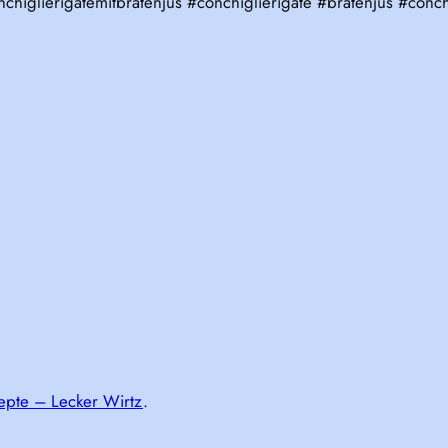
chiglierigatemitbratenjus #conchiglierigate #bratenjus #conc
epte – Lecker Wirtz
.