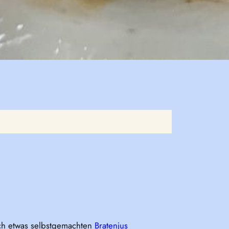
och etwas selbstgemachten
Bratenjus