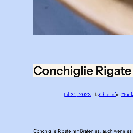
Conchiglie Rigate
Jul 21, 2023
—
Christof
in
*Einf
by
Conchiglie Rigate mit Bratenjus, auch wenn es