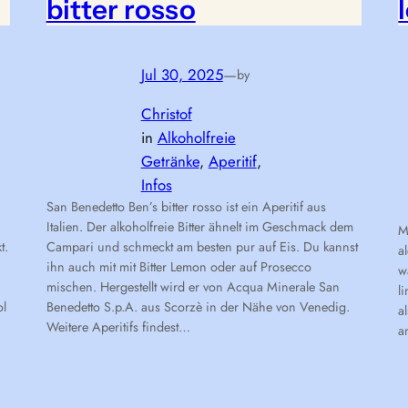
bitter rosso
Jul 30, 2025
—
by
Christof
in
Alkoholfreie
Getränke
, 
Aperitif
, 
Infos
San Benedetto Ben’s bitter rosso ist ein Aperitif aus
Italien. Der alkoholfreie Bitter ähnelt im Geschmack dem
M
t.
Campari und schmeckt am besten pur auf Eis. Du kannst
a
ihn auch mit mit Bitter Lemon oder auf Prosecco
w
mischen. Hergestellt wird er von Acqua Minerale San
l
ol
Benedetto S.p.A. aus Scorzè in der Nähe von Venedig.
a
Weitere Aperitifs findest…
a