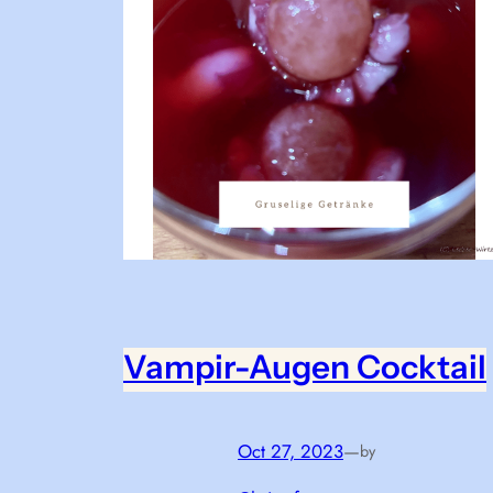
Vampir-Augen Cocktail
Oct 27, 2023
—
by