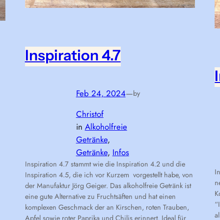
Inspiration 4.7
Feb 24, 2024
—
by
Christof
in
Alkoholfreie
Getränke
, 
Getränke
, 
Infos
Inspiration 4.7 stammt wie die Inspiration 4.2 und die
I
Inspiration 4.5, die ich vor Kurzem vorgestellt habe, von
n
der Manufaktur Jörg Geiger. Das alkoholfreie Getränk ist
K
eine gute Alternative zu Fruchtsäften und hat einen
“
komplexen Geschmack der an Kirschen, roten Trauben,
a
Apfel sowie roter Paprika und Chilis erinnert. Ideal für