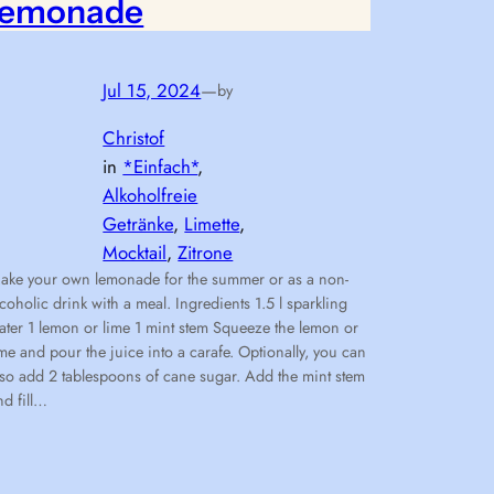
lemonade
Jul 15, 2024
—
by
Christof
in
*Einfach*
, 
Alkoholfreie
Getränke
, 
Limette
, 
Mocktail
, 
Zitrone
ake your own lemonade for the summer or as a non-
lcoholic drink with a meal. Ingredients 1.5 l sparkling
ater 1 lemon or lime 1 mint stem Squeeze the lemon or
ime and pour the juice into a carafe. Optionally, you can
lso add 2 tablespoons of cane sugar. Add the mint stem
nd fill…