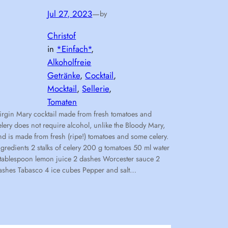
Jul 27, 2023
—
by
Christof
in
*Einfach*
, 
Alkoholfreie
Getränke
, 
Cocktail
, 
Mocktail
, 
Sellerie
, 
Tomaten
irgin Mary cocktail made from fresh tomatoes and
elery does not require alcohol, unlike the Bloody Mary,
nd is made from fresh (ripe!) tomatoes and some celery.
ngredients 2 stalks of celery 200 g tomatoes 50 ml water
 tablespoon lemon juice 2 dashes Worcester sauce 2
ashes Tabasco 4 ice cubes Pepper and salt…