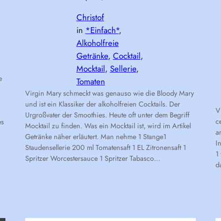
Christof
in
*Einfach*
, 
Alkoholfreie
Getränke
, 
Cocktail
, 
Mocktail
, 
Sellerie
, 
e
Tomaten
Virgin Mary schmeckt was genauso wie die Bloody Mary
und ist ein Klassiker der alkoholfreien Cocktails. Der
V
Urgroßvater der Smoothies. Heute oft unter dem Begriff
c
es
Mocktail zu finden. Was ein Mocktail ist, wird im Artikel
a
Getränke näher erläutert. Man nehme 1 Stange1
I
Staudensellerie 200 ml Tomatensaft 1 EL Zitronensaft 1
1
Spritzer Worcestersauce 1 Spritzer Tabasco…
d