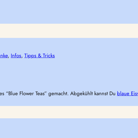
änke
, 
Infos
, 
Tipps & Tricks
des “Blue Flower Teas” gemacht. Abgekühlt kannst Du
blaue Eis