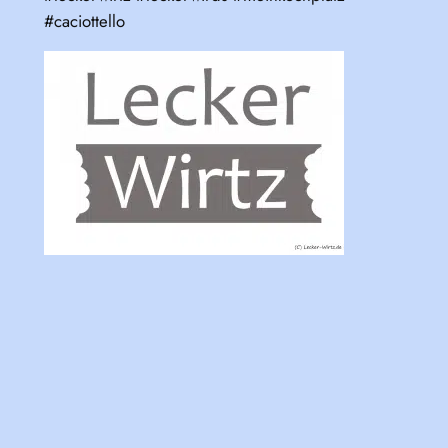
#caciottello