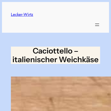
Skip
to
Lecker-Wirtz
content
Caciottello –
italienischer Weichkäse