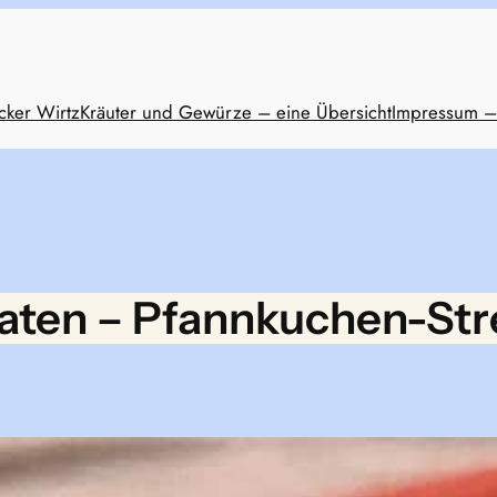
cker Wirtz
Kräuter und Gewürze – eine Übersicht
Impressum –
taten – Pfannkuchen-Str