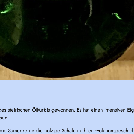
es steirischen Ölkürbis gewonnen. Es hat einen intensiven E
raun.
ie Samenkerne die holzige Schale in ihrer Evolutionsgeschic