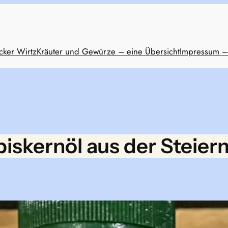
cker Wirtz
Kräuter und Gewürze – eine Übersicht
Impressum –
biskernöl aus der Steier