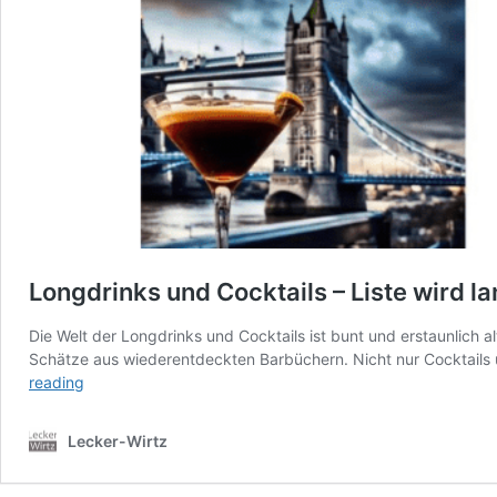
Longdrinks und Cocktails – Liste wird l
Die Welt der Longdrinks und Cocktails ist bunt und erstaunlich 
Schätze aus wiederentdeckten Barbüchern. Nicht nur Cocktails u
Longdrinks
reading
und
Cocktails
Lecker-Wirtz
–
Liste